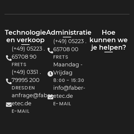
Technologie
Administratie
Hoe
en verkoop
kunnen we
(+49) 05223 .
je helpen?
(+49) 05223 .
65708 00
65708 90
FRETS
FRETS
Maandag -
(+49) 0351 .
Vrijdag
79995 200
8:00 - 15:30
DRESDEN
info@faber-
anfrage@faber-
etec.de
etec.de
E-MAIL
E-MAIL