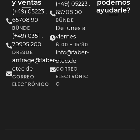
y ventas
podemos
(+49) 05223 .
ayudarle?
(+49) 05223 .
65708 00
65708 90
BÜNDE
BÜNDE
De lunes a
(+49) 0351 .
viernes
79995 200
8:00 - 15:30
DRESDE
info@faber-
anfrage@faber-
etec.de
etec.de
CORREO
ELECTRÓNIC
CORREO
O
ELECTRÓNICO