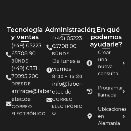
Tecnología
Administración
¿En qué
y ventas
podemos
(+49) 05223 .
ayudarle?
(+49) 05223 .
65708 00
Crear
65708 90
BÜNDE
una
BÜNDE
De lunes a
nueva
(+49) 0351 .
viernes
consulta
79995 200
8:00 - 15:30
DRESDE
info@faber-
Programar
anfrage@faber-
etec.de
llamada
etec.de
CORREO
ELECTRÓNIC
CORREO
Ubicaciones
O
ELECTRÓNICO
en
Alemania