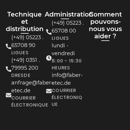
Technique
Administration
Comment
et
pouvons-
(+49) 05223 .
distribution
nous vous
65708 00
aider ?
(+49) 05223 .
LIGUES
65708 90
lundi -
LIGUES
vendredi
(+49) 0351 .
8:00 - 15:30
HEURES
79995 200
DRESDE
info@faber-
anfrage@faber-
etec.de
COURRIER
etec.de
ÉLECTRONIQ
COURRIER
UE
ÉLECTRONIQUE