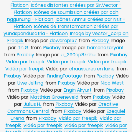
Flaticon
Icônes distantes créées par Sir.Vector -
Flaticon
Icônes de soumission créées par cah
nggunung - Flaticon
Icônes Anm31 créées par Nsit -
Flaticon
Icônes de transformation créées par
yunaspandusatria - Flaticon
Image by vector_corp on
Freepik
Image par
dewdrop157
from
Pixabay
Image
par
Th G
from
Pixabay
Image par
hamonazaryan1
from
Pixabay
Image par
u_390ap8znhu
from
Pixabay
Vidéo par freepik
Vidéo par freepik
Vidéo par freepik
Vidéo par freepik
Vidéo par
chaussures en laine
from
Pixabay
Vidéo par
FindingFootage
from
Pixabay
Vidéo
par
Uwe Jelting
from
Pixabay
Vidéo par
Nico West
from
Pixabay
Vidéo par
Engin Akyurt
from
Pixabay
Vidéo par
Matthias Groeneveld
from
Pixabay
Vidéo
par
Julius H.
from
Pixabay
Vidéo par
Creative
Commons Central
from
Pixabay
Vidéo par
Ezequiel
Ureña
from
Pixabay
Vidéo par freepik
Vidéo par
freepik
Vidéo par freepik
Vidéo par freepik
Vidéo par