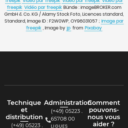
freepik
Vidéo par freepik
Vidéo par freepik
Vidéo par
freepik
Vidéo par freepik
Bünde : imageBROKER.com
GmbH & Co. KG / Alamy Stock Foto, Licences standard,
Standard, Image ID : F2W0WP, OY96031057 ;
Image par
freepik
, Image by
jp
from
Pixabay
Technique
Administration
Comment
et
pouvons-
(+49) 05223 .
distribution
nous vous
65708 00
aider ?
(+49) 05223 .
LIGUES