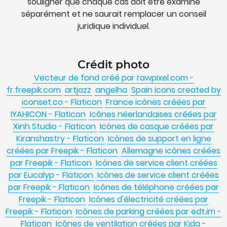
souligner que chaque cas doit être examiné
séparément et ne saurait remplacer un conseil
juridique individuel.
Crédit photo
Vecteur de fond créé par rawpixel.com -
fr.freepik.com
artjazz
angelha
Spain icons created by
iconset.co - Flaticon
France icônes créées par
IYAHICON - Flaticon
Icônes néerlandaises créées par
Xinh Studio - Flaticon
Icônes de casque créées par
Kiranshastry - Flaticon
Icônes de support en ligne
créées par Freepik - Flaticon
Allemagne icônes créées
par Freepik - Flaticon
Icônes de service client créées
par Eucalyp - Flaticon
Icônes de service client créées
par Freepik - Flaticon
Icônes de téléphone créées par
Freepik - Flaticon
Icônes d'électricité créées par
Freepik - Flaticon
Icônes de parking créées par edt.im -
Flaticon
Icônes de ventilation créées par Kida -