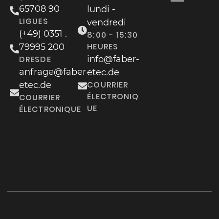
65708 90
lundi -
LIGUES
vendredi
(+49) 0351 .
8:00 - 15:30
HEURES
79995 200
DRESDE
info@faber-
anfrage@faber-
etec.de
COURRIER
etec.de
ÉLECTRONIQ
COURRIER
UE
ÉLECTRONIQUE