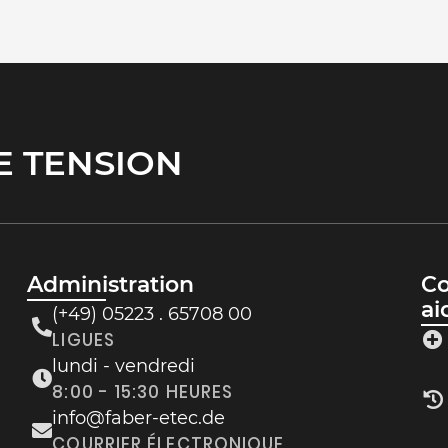
ANT
Administration
Co
ai
(+49) 05223 . 65708 00
LIGUES
lundi - vendredi
8:00 - 15:30 HEURES
info@faber-etec.de
COURRIER ÉLECTRONIQUE