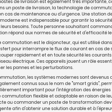
stes de livraison est également très importante, ca
ans un poste de livraison, la technologie de commutati
ire en cas de maintenance ou d'urgence. Une station
oderne est indispensable pour garantir la sécurité du
 leurs besoins. Toute personne souhaitant command
n répond aux normes de sécurité et d'efficacité les 
commutation est le disjoncteur, qui est utilisé dans 
sfert pour interrompre le flux de courant en cas de 
ouper rapidement et en toute sécurité les courants
 réseau électrique. Ces appareils jouent un rôle essent
er les pannes et les perturbations.
ommutation, les systèmes modernes sont devenus de p
ment connus sous le nom de "smart grids", permette
culièrement important pour l'intégration des énergies 
de commutation flexible et adaptable en raison de l
 ou commander un poste de transformation devrait s
ente afin d'obtenir une solution durable et à l'épre