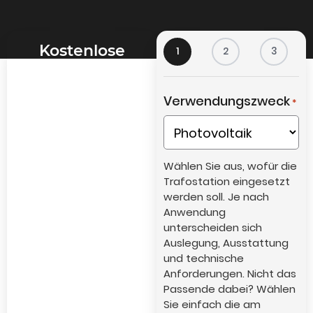
Kostenlose
1
2
3
Auslegung Ihrer
Trafostation –
Verwendungszweck
*
individuell für Ihr
Projekt
Ob Solarpark,
Batteriespeicher,
Wählen Sie aus, wofür die
Industrie oder
Trafostation eingesetzt
Landwirtschaft – wir
werden soll. Je nach
Anwendung
prüfen Ihr Projekt und
unterscheiden sich
empfehlen Ihnen die
Auslegung, Ausstattung
passende
und technische
Kompaktstation.
Anforderungen. Nicht das
Passende dabei? Wählen
Sie einfach die am