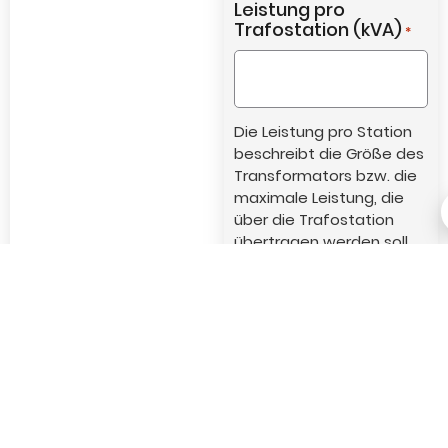
Leistung pro
Trafostation (kVA)
*
Die Leistung pro Station
beschreibt die Größe des
Transformators bzw. die
maximale Leistung, die
über die Trafostation
übertragen werden soll.
Bei PV- oder
Batteriespeicherprojekten
orientiert sich dieser Wert
häufig an der
Anlagenleistung. Bei
Industrie-, Gewerbe-
oder Bezugsanlagen
richtet sich die Leistung
nach dem benötigten