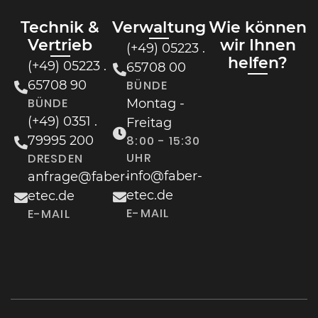
Technik &
Verwaltung
Wie können
Vertrieb
wir Ihnen
(+49) 05223 .
helfen?
(+49) 05223 .
65708 00
65708 90
BÜNDE
BÜNDE
Montag -
(+49) 0351 .
Freitag
79995 200
8:00 - 15:30
UHR
DRESDEN
info@faber-
anfrage@faber-
etec.de
etec.de
E-MAIL
E-MAIL