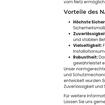
vom Netz ermöglicht
Vorteile des 
Höchste Sicher
Sicherheitsmaß
Zuverlässigkei
und stabilen Be
Vielseitigkeit:
F
Installationsu
Robustheit:
Das
gewährleistet e
Unser normgerechter
und Schutzmechanis
entwickelt wurden. E
Zuverlässigkeit und 
Für weitere Informa
Lassen Sie uns geme